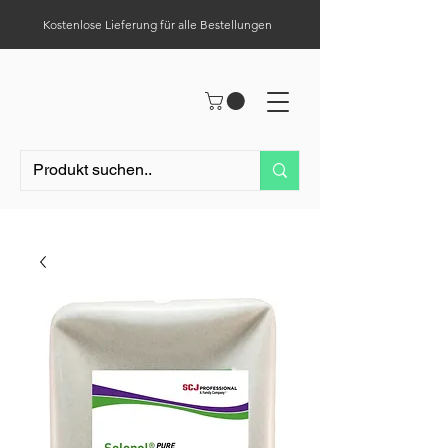
Kostenlose Lieferung für alle Bestellungen
Hilfe-Center
Tel.:
0049 (0) 1523 – 1321411