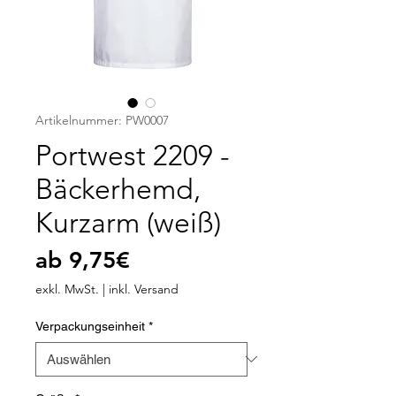
Artikelnummer: PW0007
Portwest 2209 -
Bäckerhemd,
Kurzarm (weiß)
Sale-
ab
9,75€
Preis
exkl. MwSt.
|
inkl. Versand
Verpackungseinheit
*