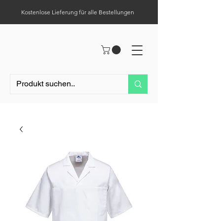
Kostenlose Lieferung für alle Bestellungen
Hilfe-Center
Tel.:
0049 (0) 1523 – 1321411