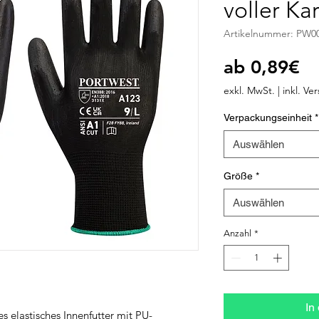
voller Ka
Artikelnummer: PW0
Sa
ab
0,89€
Pr
exkl. MwSt.
|
inkl. Ve
Verpackungseinheit
*
Auswählen
Größe
*
Auswählen
Anzahl
*
In
s elastisches Innenfutter mit PU-