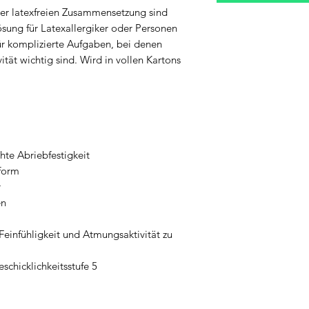
er latexfreien Zusammensetzung sind 
ung für Latexallergiker oder Personen 
ür komplizierte Aufgaben, bei denen 
tät wichtig sind. Wird in vollen Kartons 
hte Abriebfestigkeit
sform
r
en
einfühligkeit und Atmungsaktivität zu 
eschicklichkeitsstufe 5