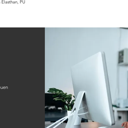
s Elasthan, PU
euen