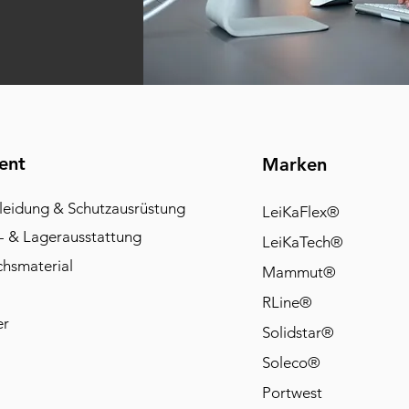
ent
Marken
leidung & Schutzausrüstung
LeiKaFlex®
- & Lagerausstattung
LeiKaTech®
chsmaterial
Mammut®
RLine®
er
Solidstar®
Soleco®
Portwest