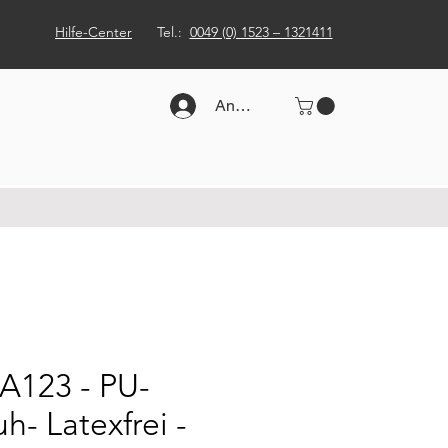
Hilfe-Center
Tel.:
0049 (0) 1523 – 1321411
Anmelden
 A123 - PU-
- Latexfrei -