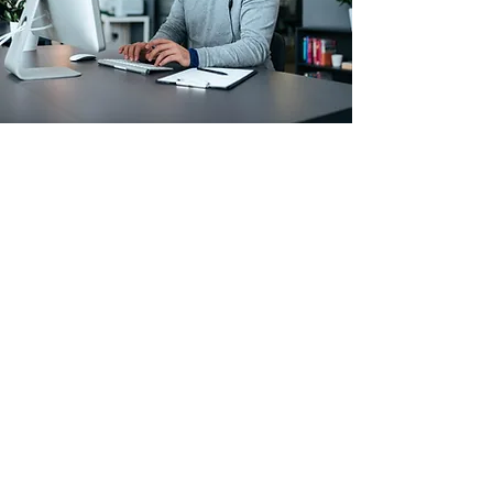
Arbeitskleidung & Schutzausrüstung
Betriebs- & Lagerausstattung
Verbrauchsmaterial
Paletten
Top Seller
Sale