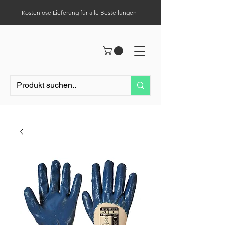
Kostenlose Lieferung für alle Bestellungen
Hilfe-Center
Tel.:
0049 (0) 1523 – 1321411