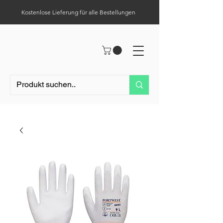
Kostenlose Lieferung für alle Bestellungen
Hilfe-Center
Tel.:
0049 (0) 1523 – 1321411