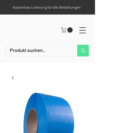
Kostenlose Lieferung für alle Bestellungen
Hilfe-Center
Tel.:
0049 (0) 1523 – 1321411