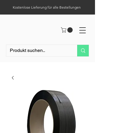
Kostenlose Lieferung für alle Bestellungen
Hilfe-Center
Tel.:
0049 (0) 1523 – 1321411