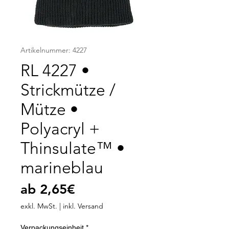
Artikelnummer: 4227
RL 4227 •
Strickmütze /
Mütze •
Polyacryl +
Thinsulate™ •
marineblau
Sale-
ab
2,65€
Preis
exkl. MwSt.
|
inkl. Versand
Verpackungseinheit
*