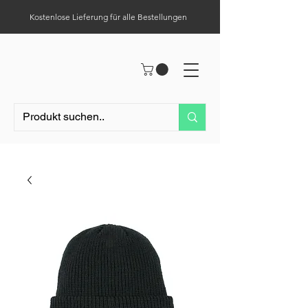
Kostenlose Lieferung für alle Bestellungen
Hilfe-Center
Tel.:
0049 (0) 1523 – 1321411