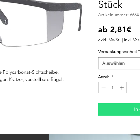
Stück
Artikelnummer: 6684
Sa
ab
2,81€
Pr
exkl. MwSt.
|
inkl. Ve
Verpackungseinheit
*
Auswählen
ge Polycarbonat-Sichtscheibe, 
Anzahl
*
en Kratzer, verstellbare Bügel.
In