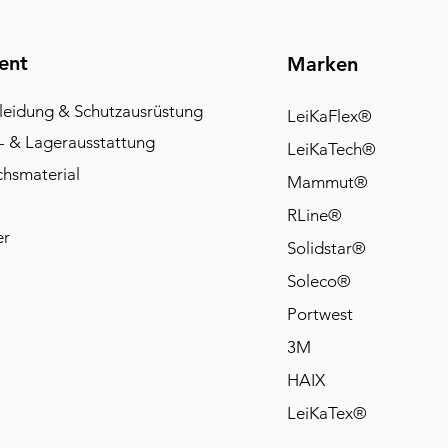
ent
Marken
leidung & Schutzausrüstung
LeiKaFlex®
- & Lagerausstattung
LeiKaTech®
chsmaterial
Mammut®
RLine®
er
Solidstar®
Soleco®
Portwest
3M
HAIX
LeiKaTex®