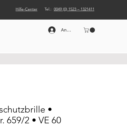
Hilfe-Center
Tel.:
0049 (0) 1523 – 1321411
Anmelden
schutzbrille •
. 659/2 • VE 60