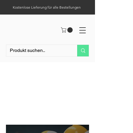
Kostenlose Lieferung für alle Bestellungen
Hilfe-Center
Tel.:
0049 (0) 1523 – 1321411
Ihr Großhandelspartner für
Arbeitskleidung & persönliche
Schutzausrüstung, Betriebs- &
Lagerausstattung,
Verbrauchsmaterialien und
Paletten.