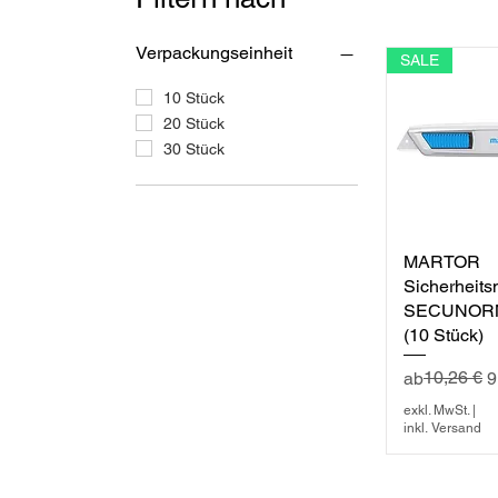
Verpackungseinheit
SALE
10 Stück
20 Stück
30 Stück
MARTOR
Schnellan
Sicherheit
SECUNORM
(10 Stück)
Standardpre
Sale-Preis
10,26 €
ab
9
exkl. MwSt.
|
inkl. Versand