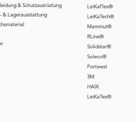
leidung & Schutzausrüstung
LeiKaFlex®
- & Lagerausstattung
LeiKaTech®
chsmaterial
Mammut®
RLine®
er
Solidstar®
Soleco®
Portwest
3M
HAIX
LeiKaTex®