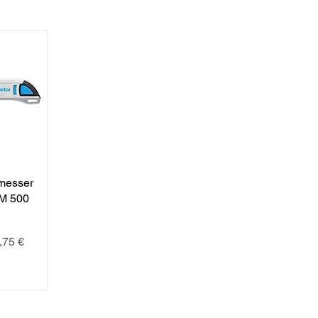
sicht
smesser
 500
is
,75 €