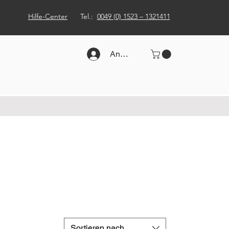
Hilfe-Center
Tel.:
0049 (0) 1523 – 1321411
Anmelden
Sortieren nach