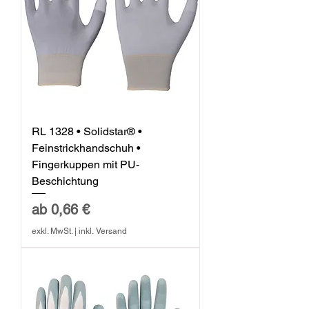
RL 1328 • Solidstar® •
Feinstrickhandschuh •
Fingerkuppen mit PU-
Beschichtung
Sale-Preis
ab
0,66 €
exkl. MwSt.
|
inkl. Versand