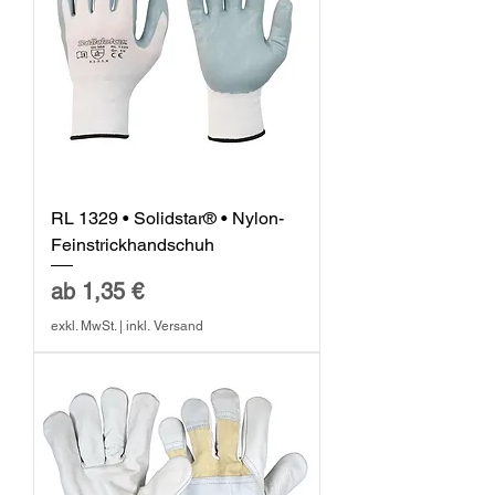
RL 1329 • Solidstar® • Nylon-
Feinstrickhandschuh
Sale-Preis
ab
1,35 €
exkl. MwSt.
|
inkl. Versand