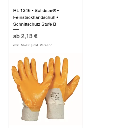
RL 1346 • Solidstar® •
Feinstrickhandschuh •
Schnittschutz Stufe B
Sale-Preis
ab
2,13 €
exkl. MwSt.
|
inkl. Versand