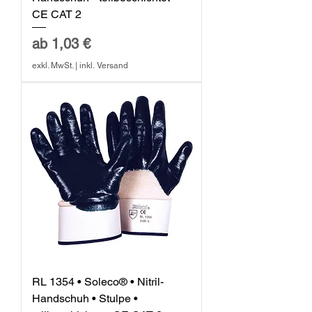
CE CAT 2
Sale-Preis
ab
1,03 €
exkl. MwSt.
|
inkl. Versand
RL 1354 • Soleco® • Nitril-
Handschuh • Stulpe •