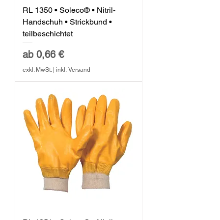
RL 1350 • Soleco® • Nitril-
Handschuh • Strickbund •
teilbeschichtet
Sale-Preis
ab
0,66 €
exkl. MwSt.
|
inkl. Versand