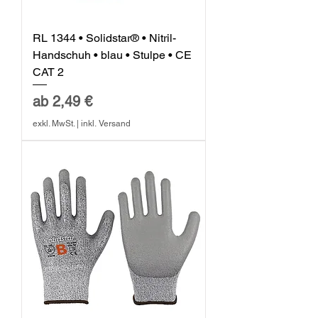
RL 1344 • Solidstar® • Nitril-
Handschuh • blau • Stulpe • CE
CAT 2
Sale-Preis
ab
2,49 €
exkl. MwSt.
|
inkl. Versand