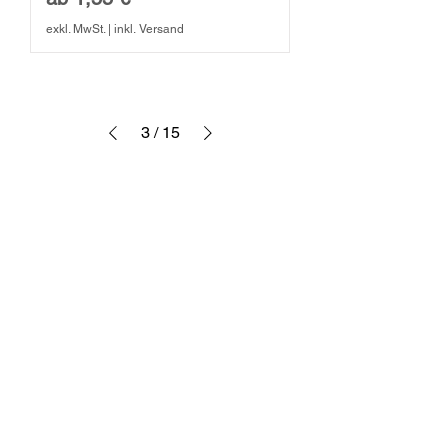
exkl. MwSt.
|
inkl. Versand
3
/
15
Vielseitige Materialauswahl:
Hochwertiges Nylon, Baumwolle,
Neopren, Polyester und mehr für
unterschiedliche Anforderungen.
Spezialbeschichtungen: Robuste
PU-, HPT- und Nitrilbeschichtungen
für extra Griff und Schutz.
Bequeme Passform: In den Größen