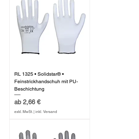
RL 1325 • Solidstar® •
Feinstrickhandschuh mit PU-
Beschichtung
Sale-Preis
ab
2,66 €
exkl. MwSt.
|
inkl. Versand