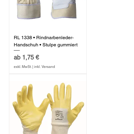
RL 1338 • Rindnarbenleder-
Handschuh • Stulpe gummiert
Sale-Preis
ab
1,75 €
exkl. MwSt.
|
inkl. Versand