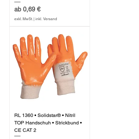
Sale-Preis
ab
0,69 €
exkl. MwSt.
|
inkl. Versand
RL 1360 • Solidstar® • Nitril
TOP Handschuh • Strickbund •
CE CAT 2