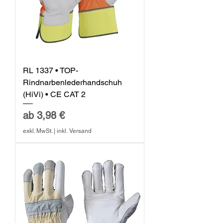
RL 1337 • TOP-
Rindnarbenlederhandschuh
(HiVi) • CE CAT 2
Sale-Preis
ab
3,98 €
exkl. MwSt.
|
inkl. Versand