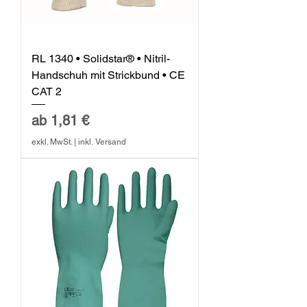
RL 1340 • Solidstar® • Nitril-
Handschuh mit Strickbund • CE
CAT 2
Sale-Preis
ab
1,81 €
exkl. MwSt.
|
inkl. Versand