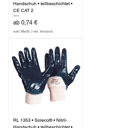
Handschuh • teilbeschichtet •
CE CAT 2
Sale-Preis
ab
0,74 €
exkl. MwSt.
|
inkl. Versand
RL 1353 • Soleco® • Nitril-
Handschuh • teilbeschichtet •