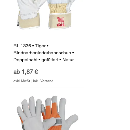
RL 1336 • Tiger •
Rindnarbenlederhandschuh •
Doppelnaht • gefüttert • Natur
Sale-Preis
ab
1,87 €
exkl. MwSt.
|
inkl. Versand