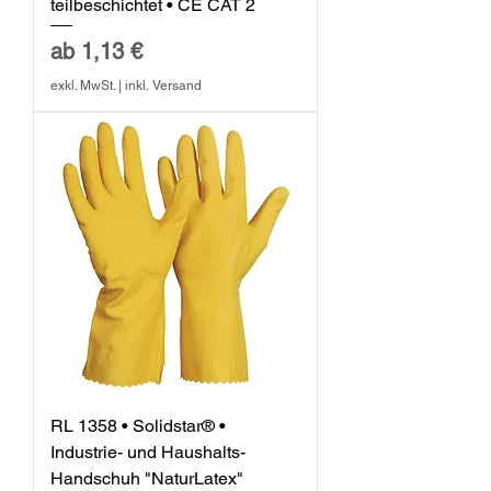
teilbeschichtet • CE CAT 2
Sale-Preis
ab
1,13 €
exkl. MwSt.
|
inkl. Versand
RL 1358 • Solidstar® •
Industrie- und Haushalts-
Handschuh "NaturLatex"