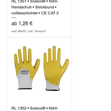
RL 1351 • Soleco® • Nitril-
Handschuh • Strickbund •
vollbeschichtet • CE CAT 2
Sale-Preis
ab
1,26 €
exkl. MwSt.
|
inkl. Versand
RL 1352 • Soleco® • Nitril-