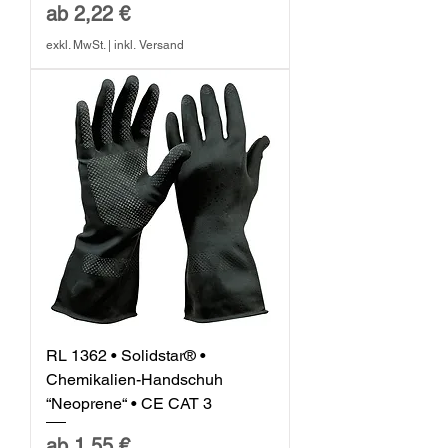
Sale-Preis
ab
2,22 €
exkl. MwSt.
|
inkl. Versand
RL 1362 • Solidstar® •
Chemikalien-Handschuh
“Neoprene“ • CE CAT 3
Sale-Preis
ab
1,55 €