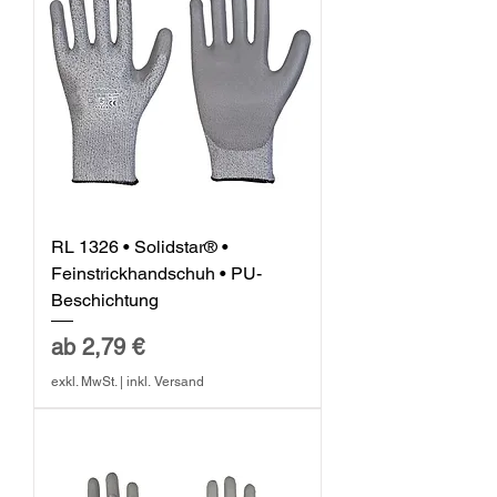
RL 1326 • Solidstar® •
Feinstrickhandschuh • PU-
Beschichtung
Sale-Preis
ab
2,79 €
exkl. MwSt.
|
inkl. Versand