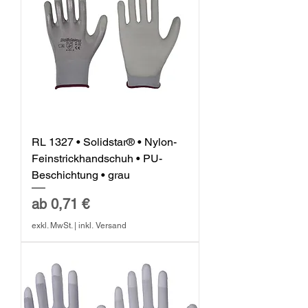
RL 1327 • Solidstar® • Nylon-
Feinstrickhandschuh • PU-
Beschichtung • grau
Sale-Preis
ab
0,71 €
exkl. MwSt.
|
inkl. Versand