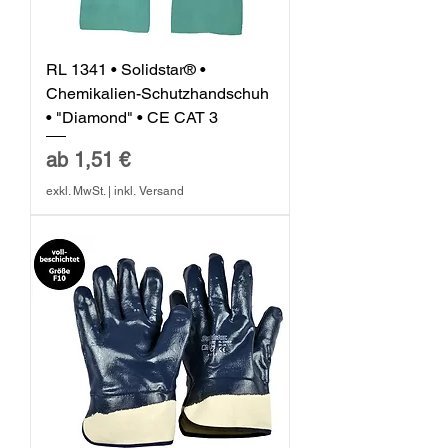
RL 1341 • Solidstar® •
Chemikalien-Schutzhandschuh
• "Diamond" • CE CAT 3
Sale-Preis
ab
1,51 €
exkl. MwSt.
|
inkl. Versand