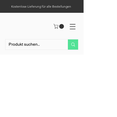
Kostenlose Lieferung für alle Bestellungen
Hilfe-Center
Tel.:
0049 (0) 1523 – 1321411
Arbeitskorb