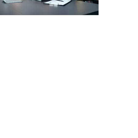
Arbeitskleidung & Schutzausrüstung
Betriebs- & Lagerausstattung
Verbrauchsmaterial
Paletten
Top Seller
Sale
Filialstandort