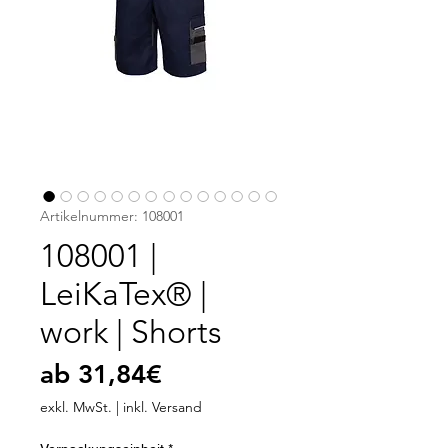
Artikelnummer: 108001
108001 |
LeiKaTex® |
work | Shorts
Sale-
ab
31,84€
Preis
exkl. MwSt.
|
inkl. Versand