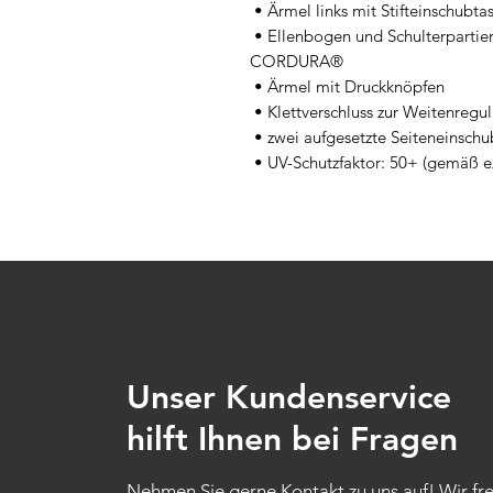
 • Ärmel links mit Stifteinschubtasche

 • Ellenbogen und Schulterpartien mit Verstärkung aus robustem 
CORDURA®

 • Ärmel mit Druckknöpfen

 • Klettverschluss zur Weitenregulierung im Bund

 • zwei aufgesetzte Seiteneinschubtaschen mit Reißverschluss

 • UV-Schutzfaktor: 50+ (gemäß e
Unser Kundenservice
hilft Ihnen bei Fragen
Nehmen Sie gerne Kontakt zu uns auf! Wir fr