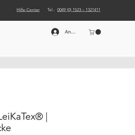
Hilfe-Center
Tel.:
0049 (0) 1523 – 1321411
Anmelden
LeiKaTex® |
cke