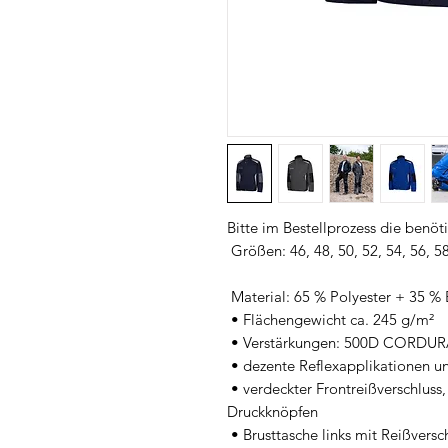
Bitte im Bestellprozess die benö
 Größen: 46, 48, 50, 52, 54, 56, 58, 60, 62, 64

 Material: 65 % Polyester + 35 % Baumwolle

 • Flächengewicht ca. 245 g/m²

 • Verstärkungen: 500D CORDURA®

 • dezente Reflexapplikationen und zeitloses Design

 • verdeckter Frontreißverschluss, Patte mit Klettverschluss und 
Druckknöpfen

 • Brusttasche links mit Reißverschluss - rechts mit Patte und Klettverschluss
