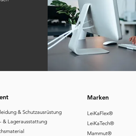
ent
Marken
leidung & Schutzausrüstung
LeiKaFlex®
- & Lagerausstattung
LeiKaTech®
chsmaterial
Mammut®