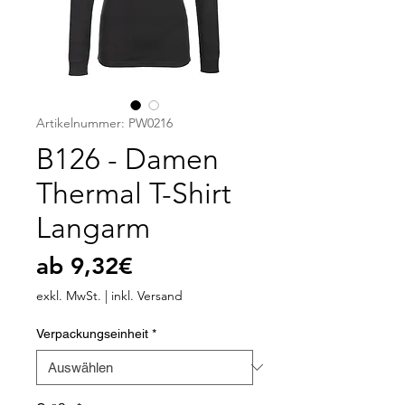
Artikelnummer: PW0216
B126 - Damen
Thermal T-Shirt
Langarm
Sale-
ab
9,32€
Preis
exkl. MwSt.
|
inkl. Versand
Verpackungseinheit
*