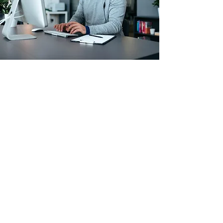
Arbeitskleidung & Schutzausrüstung
Betriebs- & Lagerausstattung
Verbrauchsmaterial
Paletten
Top Seller
Sale