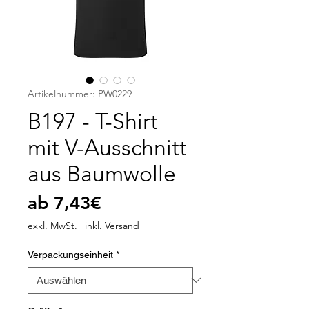
Artikelnummer: PW0229
B197 - T-Shirt
mit V-Ausschnitt
aus Baumwolle
Sale-
ab
7,43€
Preis
exkl. MwSt.
|
inkl. Versand
Verpackungseinheit
*