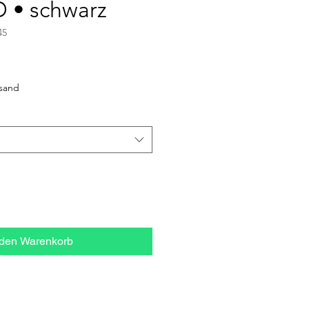
 • schwarz
45
ale-
reis
rsand
 den Warenkorb