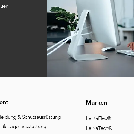
euen
ent
Marken
leidung & Schutzausrüstung
LeiKaFlex®
- & Lagerausstattung
LeiKaTech®