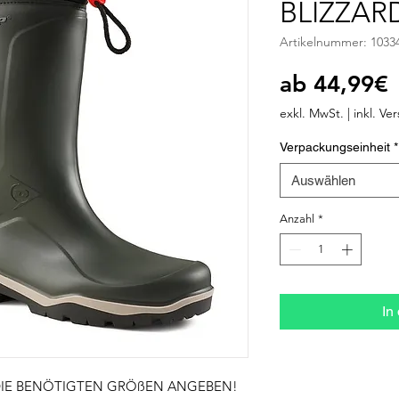
BLIZZARD
Artikelnummer: 1033
S
ab
44,99€
P
exkl. MwSt.
|
inkl. Ve
Verpackungseinheit
*
Auswählen
Anzahl
*
In
 DIE BENÖTIGTEN GRÖßEN ANGEBEN!
