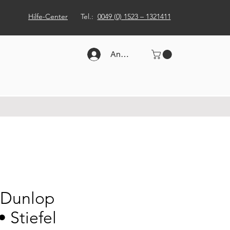
Hilfe-Center
Tel.:
0049 (0) 1523 – 1321411
Anmelden
 Dunlop
 Stiefel