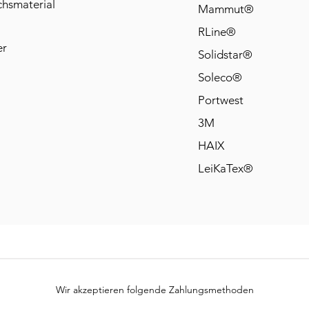
chsmaterial
Mammut®
RLine®
er
Solidstar®
Soleco®
Portwest
3M
HAIX
LeiKaTex®
Wir akzeptieren folgende Zahlungsmethoden