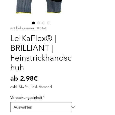
Artikelnummer: 101470
LeiKaFlex® |
BRILLIANT |
Feinstrickhandsc
huh
Sale-
ab
2,98€
Preis
exkl. MwSt.
|
inkl. Versand
Verpackungseinheit
*