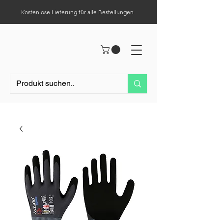
Kostenlose Lieferung für alle Bestellungen
Hilfe-Center
Tel.:
0049 (0) 1523 – 1321411