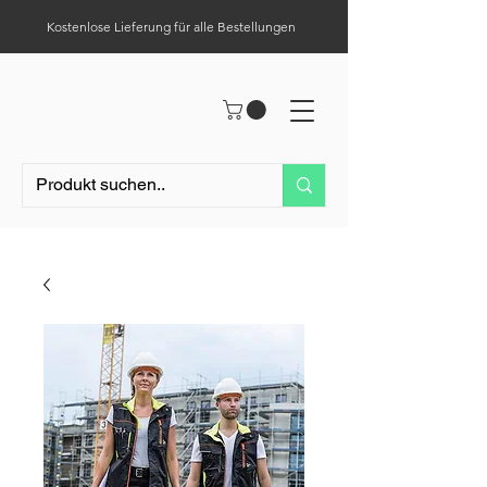
Kostenlose Lieferung für alle Bestellungen
Hilfe-Center
Tel.:
0049 (0) 1523 – 1321411