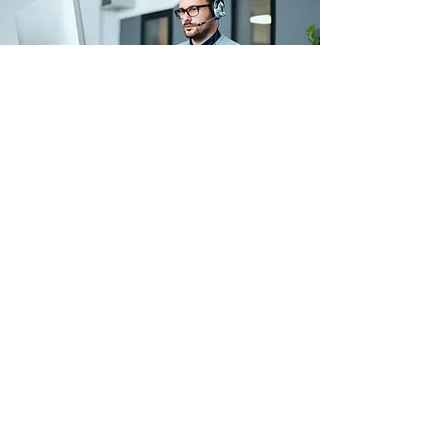
Arbeitskleidung & Schutzausrüstung
Betriebs- & Lagerausstattung
Verbrauchsmaterial
Paletten
Top Seller
Sale