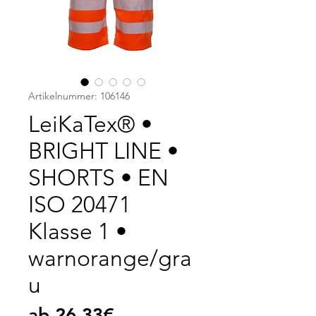
Artikelnummer: 106146
LeiKaTex® •
BRIGHT LINE •
SHORTS • EN
ISO 20471
Klasse 1 •
warnorange/gra
u
Sale-
ab
26,33€