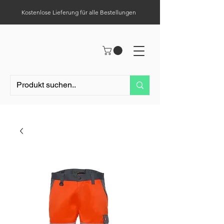
Kostenlose Lieferung für alle Bestellungen
Hilfe-Center
Tel.:
0049 (0) 1523 – 1321411