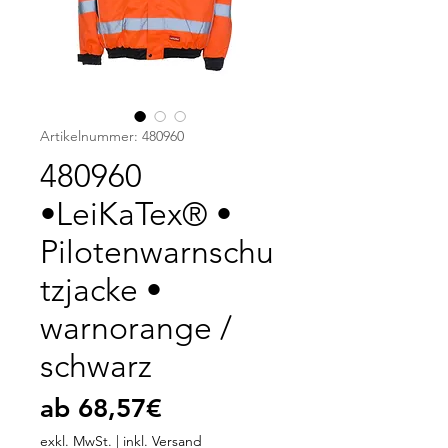
Artikelnummer: 480960
480960
•LeiKaTex® •
Pilotenwarnschu
tzjacke •
warnorange /
schwarz
Sale-
ab
68,57€
Preis
exkl. MwSt.
|
inkl. Versand