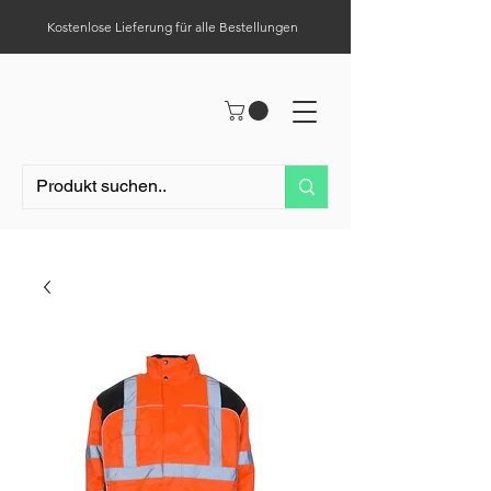
Kostenlose Lieferung für alle Bestellungen
Hilfe-Center
Tel.:
0049 (0) 1523 – 1321411