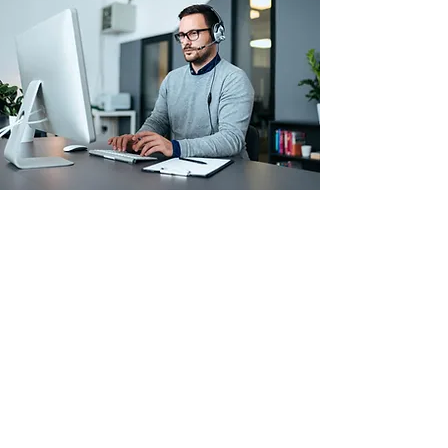
Arbeitskleidung & Schutzausrüstung
Betriebs- & Lagerausstattung
Verbrauchsmaterial
Paletten
Top Seller