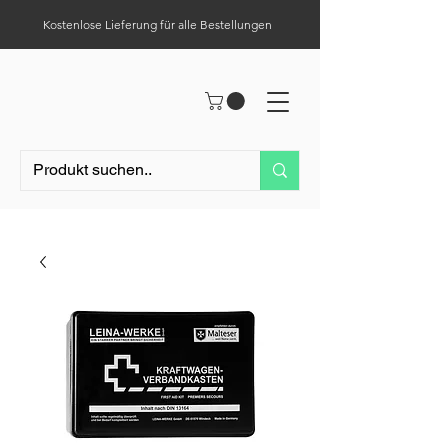
Kostenlose Lieferung für alle Bestellungen
Hilfe-Center
Tel.:
0049 (0) 1523 – 1321411