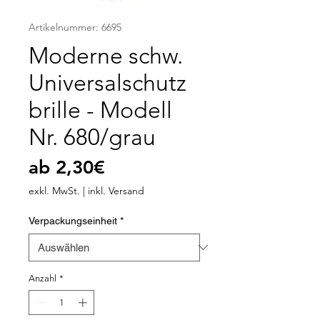
Artikelnummer: 6695
Moderne schw.
Universalschutz
brille - Modell
Nr. 680/grau
Sale-
ab
2,30€
Preis
exkl. MwSt.
|
inkl. Versand
Verpackungseinheit
*
Anzahl
*