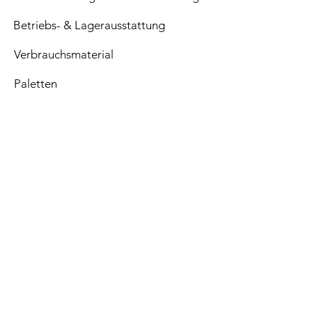
Betriebs- & Lagerausstattung
Verbrauchsmaterial
Paletten
Top Seller
Sale
Filialstandort
SEIB GmbH
Trineweg 56
34225 Baunatal