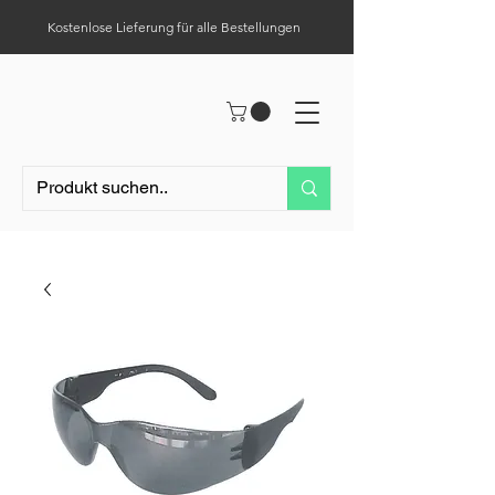
Kostenlose Lieferung für alle Bestellungen
Hilfe-Center
Tel.:
0049 (0) 1523 – 1321411