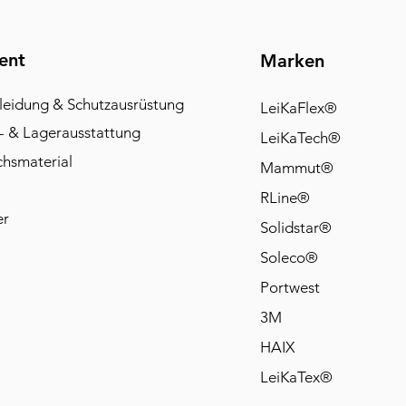
ent
Marken
leidung & Schutzausrüstung
LeiKaFlex®
- & Lagerausstattung
LeiKaTech®
chsmaterial
Mammut®
RLine®
er
Solidstar®
Soleco®
Portwest
3M
HAIX
LeiKaTex®