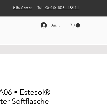
Hilfe-Center
Tel.:
0049 (0) 1523 – 1321411
Anmelden
06 • Estesol®
ter Softflasche