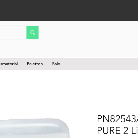
smaterial
Paletten
Sale
PN82543A
PURE 2 Li