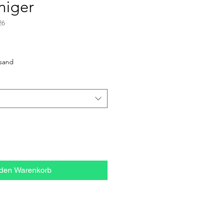
niger
26
ale-
reis
rsand
 den Warenkorb