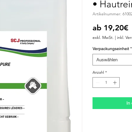
• Hautrei
Artikelnummer: 6100
S
ab
19,20€
P
exkl. MwSt.
|
inkl. Ve
Verpackungseinheit
*
Auswählen
Anzahl
*
In