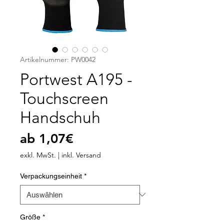
Artikelnummer: PW0042
Portwest A195 -
Touchscreen
Handschuh
Sale-
ab
1,07€
Preis
exkl. MwSt.
|
inkl. Versand
Verpackungseinheit
*
Größe
*