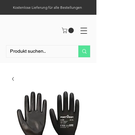
Kostenlose Lieferung für alle Bestellungen
Hilfe-Center
Tel.:
0049 (0) 1523 – 1321411