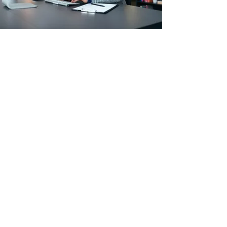
Arbeitskleidung & Schutzausrüstung
Betriebs- & Lagerausstattung
Verbrauchsmaterial
Paletten
Top Seller
Sale
Filialstandort