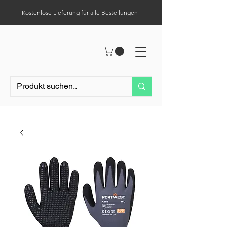
Kostenlose Lieferung für alle Bestellungen
Hilfe-Center
Tel.:
0049 (0) 1523 – 1321411