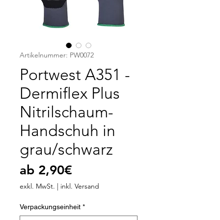
Artikelnummer: PW0072
Portwest A351 -
Dermiflex Plus
Nitrilschaum-
Handschuh in
grau/schwarz
Sale-
ab
2,90€
Preis
exkl. MwSt.
|
inkl. Versand
Verpackungseinheit
*