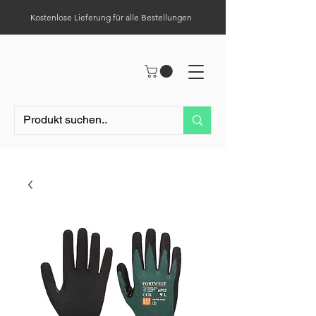
Kostenlose Lieferung für alle Bestellungen
Hilfe-Center
Tel.:
0049 (0) 1523 – 1321411