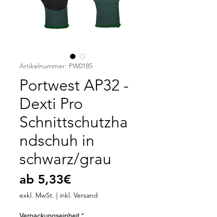
Artikelnummer: PW0185
Portwest AP32 -
Dexti Pro
Schnittschutzha
ndschuh in
schwarz/grau
Sale-
ab
5,33€
Preis
exkl. MwSt.
|
inkl. Versand
Verpackungseinheit
*