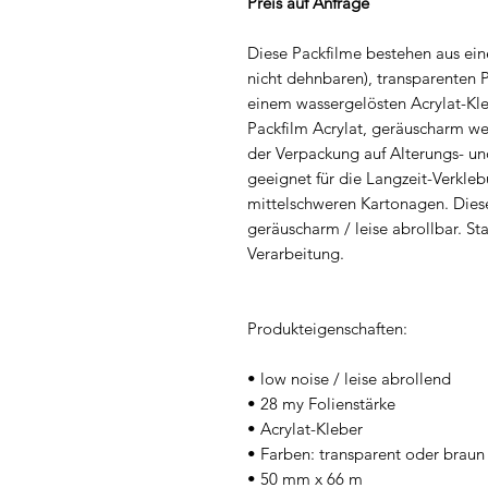
Preis auf Anfrage
Diese Packfilme bestehen aus eine
nicht dehnbaren), transparenten P
einem wassergelösten Acrylat-Kleb
Packfilm Acrylat, geräuscharm we
der Verpackung auf Alterungs- u
geeignet für die Langzeit-Verkle
mittelschweren Kartonagen. Dies
geräuscharm / leise abrollbar. St
Verarbeitung.
Produkteigenschaften:
• low noise / leise abrollend
• 28 my Folienstärke
• Acrylat-Kleber
• Farben: transparent oder braun
• 50 mm x 66 m