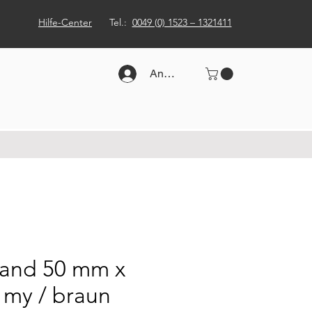
Hilfe-Center
Tel.:
0049 (0) 1523 – 1321411
Anmelden
and 50 mm x
 my / braun