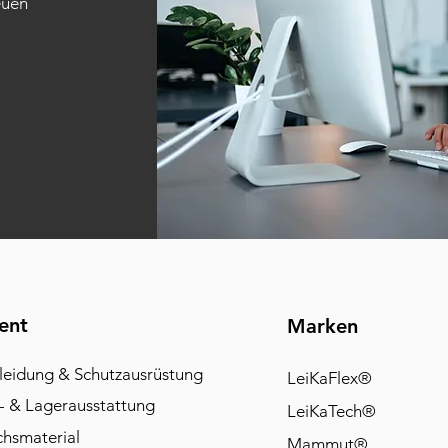
euen
ent
Marken
leidung & Schutzausrüstung
LeiKaFlex®
- & Lagerausstattung
LeiKaTech®
chsmaterial
Mammut®