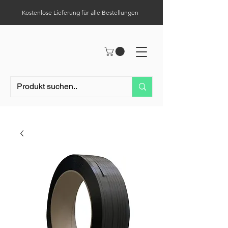
Kostenlose Lieferung für alle Bestellungen
Hilfe-Center
Tel.:
0049 (0) 1523 – 1321411