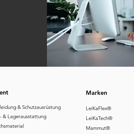
ent
Marken
leidung & Schutzausrüstung
LeiKaFlex®
- & Lagerausstattung
LeiKaTech®
chsmaterial
Mammut®