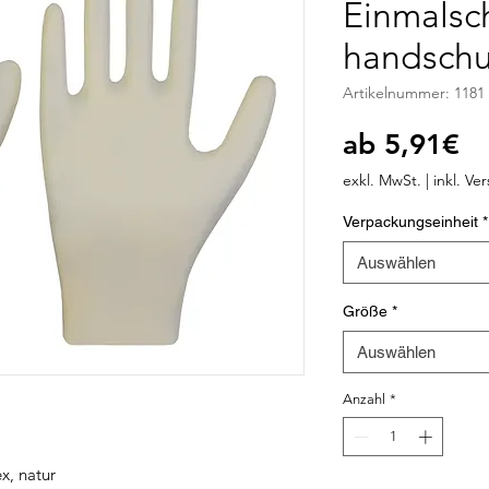
Einmalsc
handsch
Artikelnummer: 1181
Sa
ab
5,91€
Pr
exkl. MwSt.
|
inkl. Ve
Verpackungseinheit
*
Auswählen
Größe
*
Auswählen
Anzahl
*
x, natur