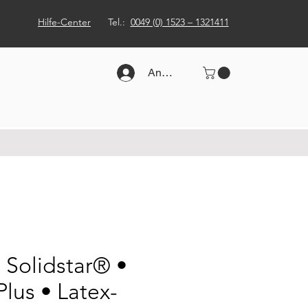
Hilfe-Center
Tel.:
0049 (0) 1523 – 1321411
Anmelden
 Solidstar® •
lus • Latex-