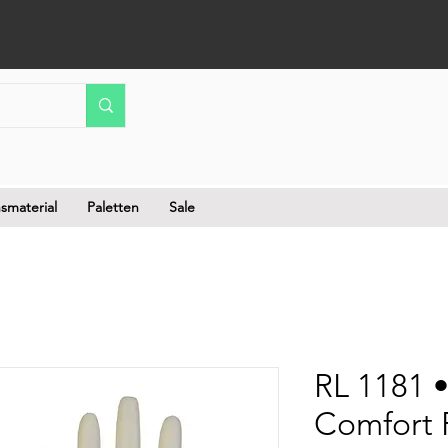
smaterial
Paletten
Sale
RL 1181 •
Comfort P