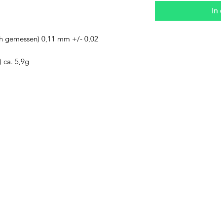
In
ch gemessen) 0,11 mm +/- 0,02
 ca. 5,9g