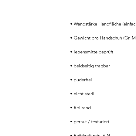
 • Wandstärke Handfläche (einfa
 • Gewicht pro Handschuh (Gr. M)
 • lebensmittelgeprüft
 • beidseitig tragbar
 • puderfrei
 • nicht steril
 • Rollrand
 • geraut / texturiert
 • Reißkraft min. 6 N