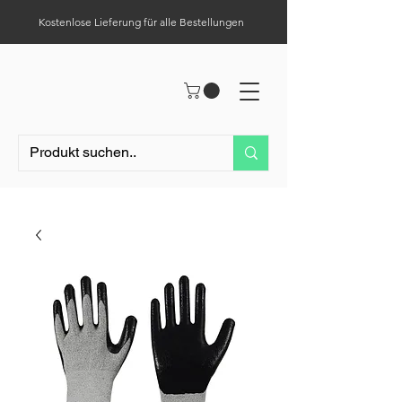
Kostenlose Lieferung für alle Bestellungen
Hilfe-Center
Tel.:
0049 (0) 1523 – 1321411