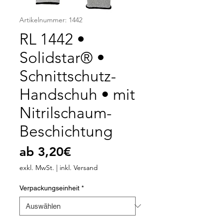
Artikelnummer: 1442
RL 1442 •
Solidstar® •
Schnittschutz-
Handschuh • mit
Nitrilschaum-
Beschichtung
Sale-
ab
3,20€
Preis
exkl. MwSt.
|
inkl. Versand
Verpackungseinheit
*