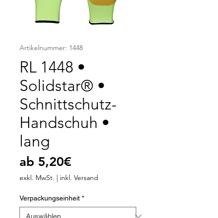
Artikelnummer: 1448
RL 1448 •
Solidstar® •
Schnittschutz-
Handschuh •
lang
Sale-
ab
5,20€
Preis
exkl. MwSt.
|
inkl. Versand
Verpackungseinheit
*