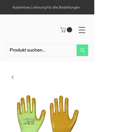
Kostenlose Lieferung für alle Bestellungen
Hilfe-Center
Tel.:
0049 (0) 1523 – 1321411