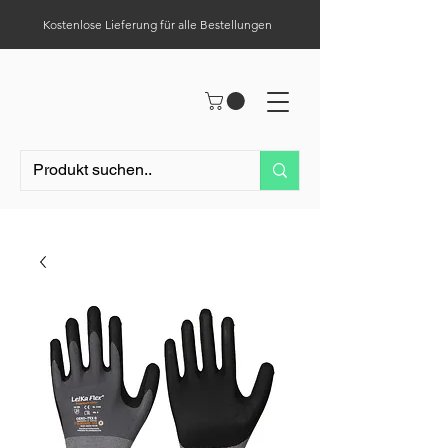
Kostenlose Lieferung für alle Bestellungen
Hilfe-Center
Tel.:
0049 (0) 1523 – 1321411