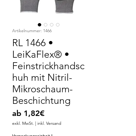
Artikelnummer: 1466
RL 1466 •
LeiKaFlex® •
Feinstrickhandsc
huh mit Nitril-
Mikroschaum-
Beschichtung
Sale-
ab
1,82€
Preis
exkl. MwSt.
|
inkl. Versand
Verpackungseinheit
*