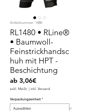
Artikelnummer: 1480
RL1480 • RLine®
• Baumwoll-
Feinstrickhandsc
huh mit HPT -
Beschichtung
Sale-
ab
3,06€
Preis
exkl. MwSt.
|
inkl. Versand
Verpackungseinheit
*