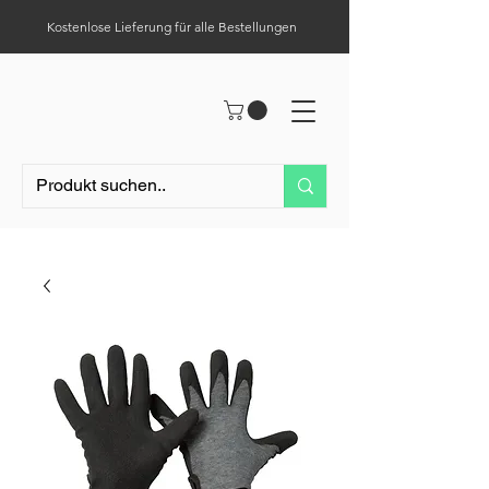
Kostenlose Lieferung für alle Bestellungen
Hilfe-Center
Tel.:
0049 (0) 1523 – 1321411