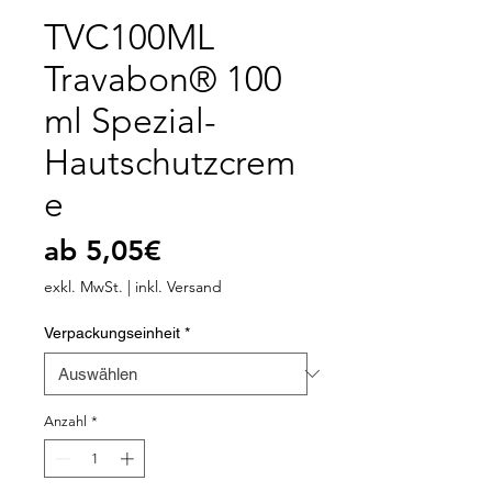
TVC100ML
Travabon® 100
ml Spezial-
Hautschutzcrem
e
Sale-
ab
5,05€
Preis
exkl. MwSt.
|
inkl. Versand
Verpackungseinheit
*
Anzahl
*