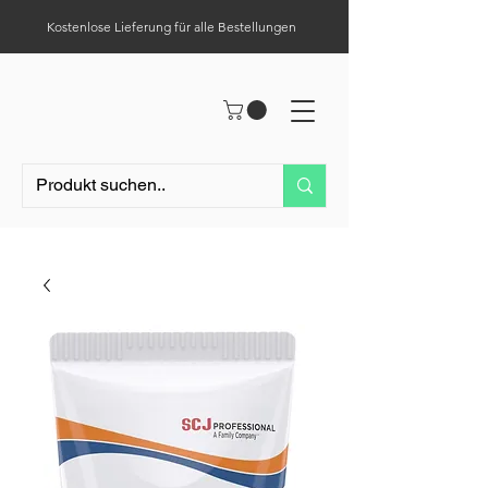
Kostenlose Lieferung für alle Bestellungen
Hilfe-Center
Tel.:
0049 (0) 1523 – 1321411