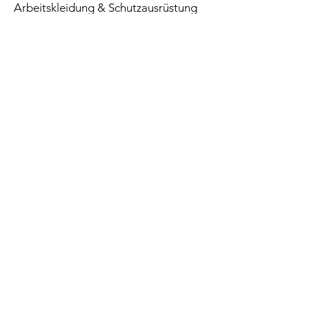
Arbeitskleidung & Schutzausrüstung
Betriebs- & Lagerausstattung
Verbrauchsmaterial
Paletten
Top Seller
Sale
Filialstandort
SEIB GmbH
Trineweg 56
34225 Baunatal