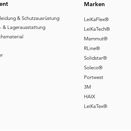
ent
Marken
leidung & Schutzausrüstung
LeiKaFlex®
- & Lagerausstattung
LeiKaTech®
chsmaterial
Mammut®
RLine®
er
Solidstar®
Soleco®
Portwest
3M
HAIX
LeiKaTex®