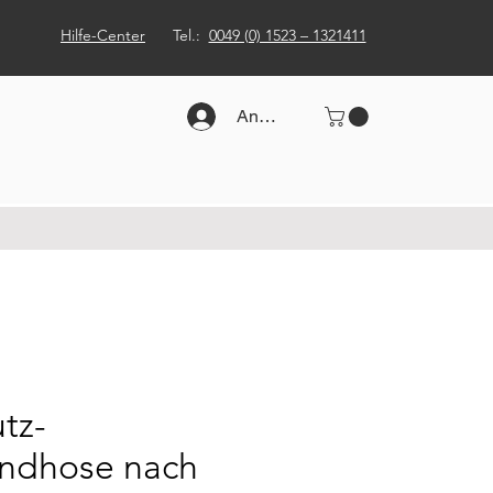
Hilfe-Center
Tel.:
0049 (0) 1523 – 1321411
Anmelden
tz-
ndhose nach