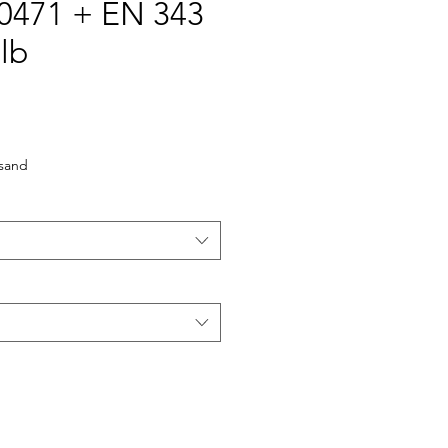
0471 + EN 343
lb
ale-
reis
rsand