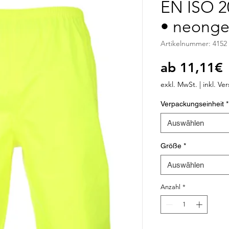
EN ISO 2
• neonge
Artikelnummer: 4152
S
ab
11,11€
P
exkl. MwSt.
|
inkl. Ve
Verpackungseinheit
*
Auswählen
Größe
*
Auswählen
Anzahl
*