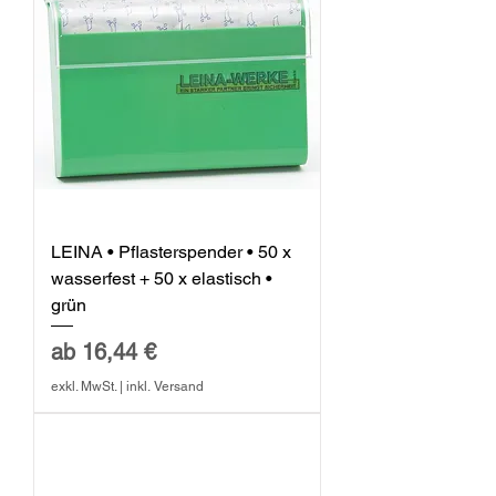
LEINA • Pflasterspender • 50 x
wasserfest + 50 x elastisch •
grün
Sale-Preis
ab
16,44 €
exkl. MwSt.
|
inkl. Versand