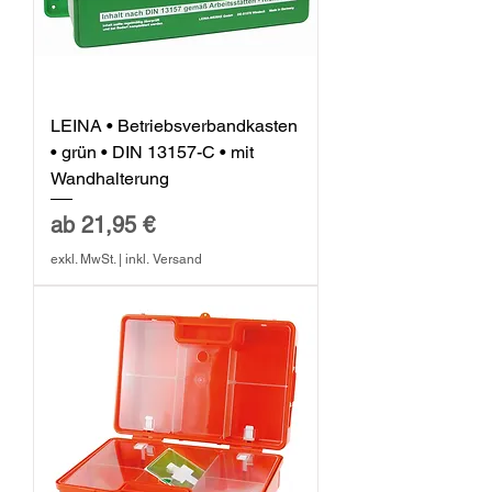
LEINA • Betriebsverbandkasten
• grün • DIN 13157-C • mit
Wandhalterung
Sale-Preis
ab
21,95 €
exkl. MwSt.
|
inkl. Versand