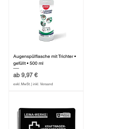
Augenspülflasche mit Trichter •
gefüllt • 500 ml
Sale-Preis
ab
9,97 €
exkl. MwSt.
|
inkl. Versand