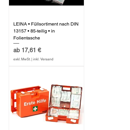
LEINA • Füllsortiment nach DIN
13157 • 85-teilig • in
Folientasche
Sale-Preis
ab
17,61 €
exkl. MwSt.
|
inkl. Versand