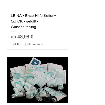
LEINA • Erste-Hilfe-Koffer •
QUICK • gefüllt • mit
Wandhalterung
Sale-Preis
ab
43,98 €
exkl. MwSt.
|
inkl. Versand