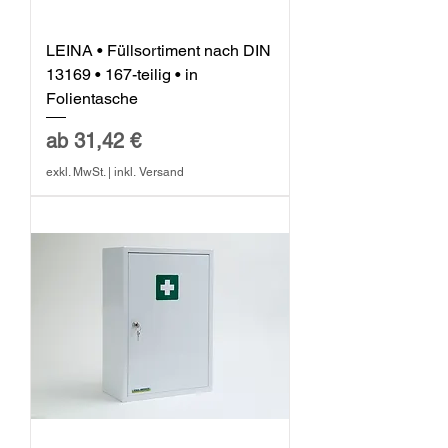
LEINA • Füllsortiment nach DIN
13169 • 167-teilig • in
Folientasche
Sale-Preis
ab
31,42 €
exkl. MwSt.
|
inkl. Versand