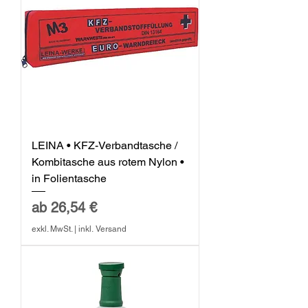
LEINA • KFZ-Verbandtasche /
Kombitasche aus rotem Nylon •
in Folientasche
Sale-Preis
ab
26,54 €
exkl. MwSt.
|
inkl. Versand