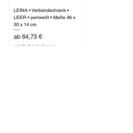
LEINA • Verbandschrank •
LEER • perlweiß • Maße 46 x
30 x 14 cm
Sale-Preis
ab
64,73 €
exkl. MwSt.
|
inkl. Versand
Express-Lieferung