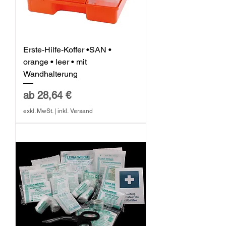
Erste-Hilfe-Koffer •SAN •
orange • leer • mit
Wandhalterung
Sale-Preis
ab
28,64 €
exkl. MwSt.
|
inkl. Versand