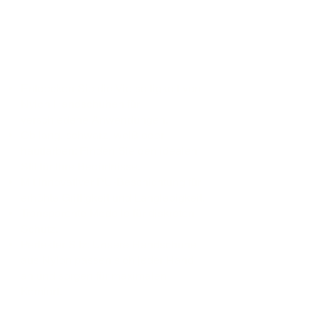
Entdecken Sie die Vielseitigkeit von
Nylon Handschuhen für
verschiedene Anwendungen.
Ob lang, schwarz, weiß oder
hautfarben: Finden Sie den idealen
Stil für Ihre Bedürfnisse.
Mit innovativer PU-Beschichtung für
erhöhte Griffigkeit und Langlebigkeit.
Transparente Modelle für diskreten
Schutz.
Perfekter Sitz: Unsere Handschuhe
aus Nylon passen sich jeder Hand
an und sorgen für maximalen
Komfort.