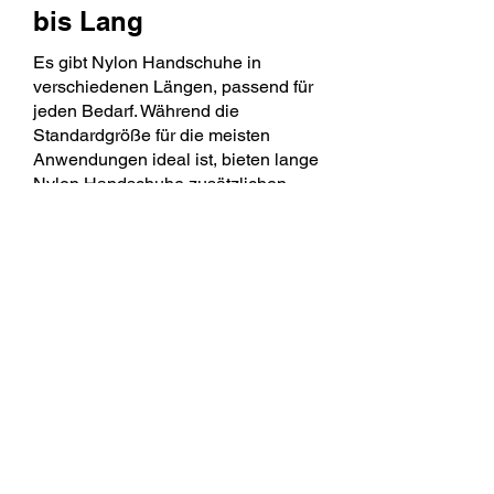
bis Lang
Es gibt Nylon Handschuhe in
verschiedenen Längen, passend für
jeden Bedarf. Während die
Standardgröße für die meisten
Anwendungen ideal ist, bieten lange
Nylon Handschuhe zusätzlichen
Schutz und Abdeckung, besonders
wenn man bis über das Handgelenk
reichenden Schutz benötigt. "Nylon
Handschuhe lang" sind also perfekt
für spezifische Anwendungen, bei
denen ein erweiterter Schutz
erforderlich ist.
PU-beschichtete
Nylon Handschuhe:
Mehr Griffigkeit und