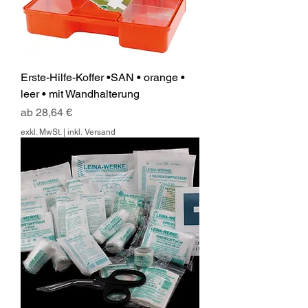
Erste-Hilfe-Koffer •SAN • orange •
leer • mit Wandhalterung
Sale-Preis
ab
28,64 €
exkl. MwSt.
|
inkl. Versand