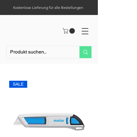
Kostenlose Lieferung für alle Bestellungen
Hilfe-Center
Tel.:
0049 (0) 1523 – 1321411
SALE