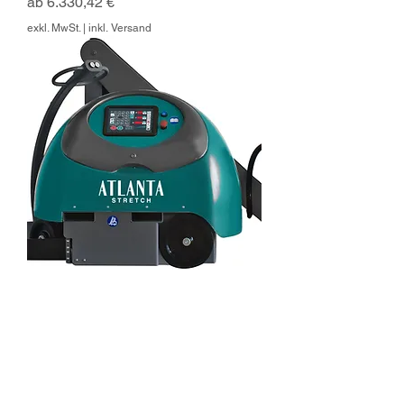
Sale-Preis
ab
6.330,42 €
exkl. MwSt.
|
inkl. Versand
Atlanta Sfera Arm-Version / 6P /
H2000 / FE
Sale-Preis
ab
7.041,55 €
exkl. MwSt.
|
inkl. Versand